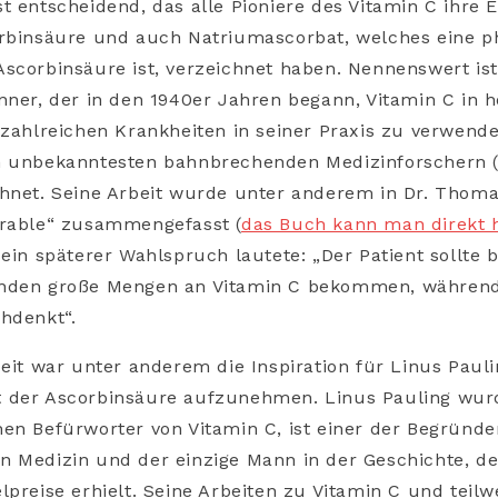
t entscheidend, das alle Pioniere des Vitamin C ihre
orbinsäure und auch Natriumascorbat, welches eine p
scorbinsäure ist, verzeichnet haben. Nennenswert ist 
nner, der i
n den 1940er Jahren begann, Vitamin C
in 
 zahlreichen Krankheiten in seiner Praxis zu verwende
n unbekanntesten bahnbrechenden Medizinforschern 
hnet. Seine Arbeit wurde unter anderem in Dr. Thoma
urable“ zusammengefasst (
das Buch kann man direkt 
sein späterer Wahlspruch lautete: „Der Patient sollte b
nden große Mengen an Vitamin C bekommen, während
hdenkt“.
beit war unter anderem die Inspiration für Linus Pauli
 der Ascorbinsäure aufzunehmen. Linus Pauling wu
en Befürworter von Vitamin C, ist einer der Begründe
 Medizin und der einzige Mann in der Geschichte, de
lpreise erhielt. Seine Arbeiten zu Vitamin C und teilw