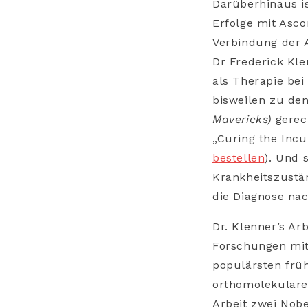
Darüberhinaus is
Erfolge mit Asc
Verbindung der A
Dr Frederick Kle
als Therapie bei
bisweilen zu de
Mavericks)
gerec
„Curing the Inc
bestellen
). Und 
Krankheitszustä
die Diagnose nac
Dr. Klenner’s Ar
Forschungen mit
populärsten früh
orthomolekularen
Arbeit zwei Nobe