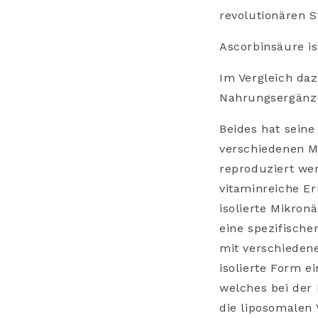
revolutionären S
Ascorbinsäure is
Im Vergleich da
Nahrungsergänzu
Beides hat seine
verschiedenen Mi
reproduziert we
vitaminreiche Er
isolierte Mikronä
eine spezifische
mit verschieden
isolierte Form e
welches bei der 
die liposomalen 