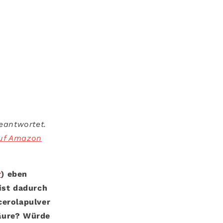
eantwortet.
auf Amazon
r
) eben
ist dadurch
cerolapulver
säure? Würde