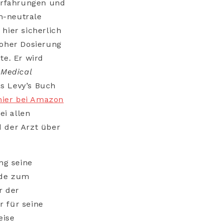
 Erfahrungen und
h-neutrale
hier sicherlich
hoher Dosierung
te. Er wird
(
Medical
s Levy’s Buch
hier bei Amazon
ei allen
 der Arzt über
ng seine
rde zum
r der
r für seine
eise