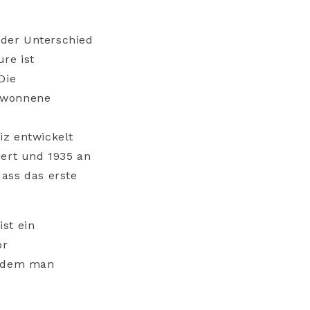
n der Unterschied
re ist
Die
gewonnene
iz entwickelt
iert und 1935 an
ass das erste
st ein
or
n dem man