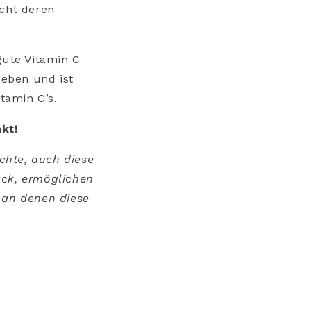
icht deren
ute Vitamin C
ieben und ist
tamin C’s.
nkt!
üchte, auch diese
ack, ermöglichen
 an denen diese