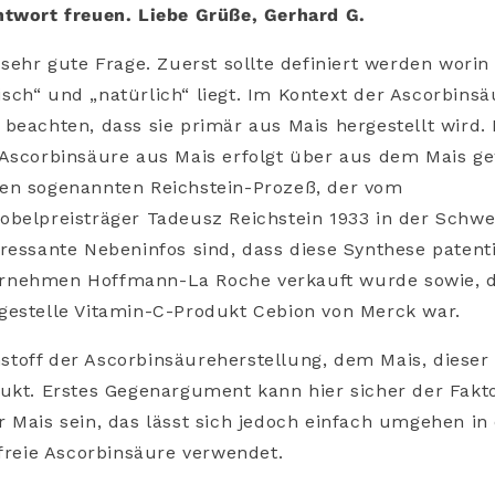
ntwort freuen. Liebe Grüße, Gerhard G.
e sehr gute Frage. Zuerst sollte definiert werden wori
ch“ und „natürlich“ liegt. Im Kontext der Ascorbinsäu
beachten, dass sie primär aus Mais hergestellt wird. 
 Ascorbinsäure aus Mais erfolgt über aus dem Mais 
en sogenannten Reichstein-Prozeß, der vom
belpreisträger Tadeusz Reichstein 1933 in der Schwe
ressante Nebeninfos sind, dass diese Synthese patent
nehmen Hoffmann-La Roche verkauft wurde sowie, d
gestelle Vitamin-C-Produkt Cebion von Merck war.
off der Ascorbinsäureherstellung, dem Mais, dieser i
ukt. Erstes Gegenargument kann hier sicher der Fakt
r Mais sein, das lässt sich jedoch einfach umgehen i
-freie Ascorbinsäure verwendet.