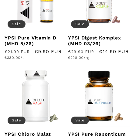
o
r
Sale
Sale
i
YPSI Pure Vitamin D
YPSI Digest Komplex
e
(MHD 5/26)
(MHD 03/26)
Normaler
Verkaufspreis
€9.90 EUR
Normaler
Verkaufspreis
€14.90 EUR
€21.90 EUR
€29.90 EUR
:
Grundpreis
Grundpreis
Preis
€330.00/l
Preis
€298.00/kg
Sale
Sale
YPSI Chloro Malat
YPSI Pure Raponticum