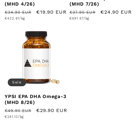
(MHD 4/26)
(MHD 7/26)
Normaler
Verkaufspreis
€19.90 EUR
Normaler
Verkaufspreis
€24.90 EUR
€34.90 EUR
€37.90 EUR
Grundpreis
Grundpreis
Preis
€432.61/kg
Preis
€691.67/kg
Sale
YPSI EPA DHA Omega-3
(MHD 8/26)
Normaler
Verkaufspreis
€29.90 EUR
€49.90 EUR
Grundpreis
Preis
€241.13/kg