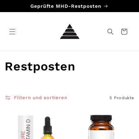
Direkt
Geprüfte MHD-Restposten
zum
Inhalt
Warenkorb
K
Restposten
a
t
Filtern und sortieren
5 Produkte
e
g