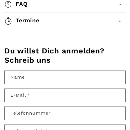
FAQ
e
r
Termine
I
n
h
Du willst Dich anmelden?
a
Schreib uns
l
t
Name
E-Mail
*
Telefonnummer