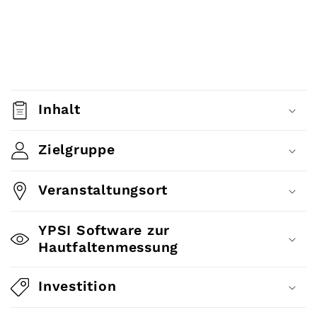
E
i
Inhalt
n
k
Zielgruppe
l
Veranstaltungsort
a
p
YPSI Software zur
p
Hautfaltenmessung
b
a
Investition
r