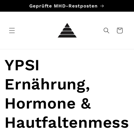
Direkt
Geprüfte MHD-Restposten
zum
Inhalt
Warenkorb
YPSI
Ernährung,
Hormone &
Hautfaltenmess