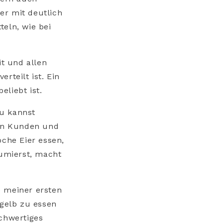
er mit deutlich
teln, wie bei
it und allen
rteilt ist. Ein
liebt ist.
Du kannst
nen Kunden und
oche Eier essen,
umierst, macht
ne meiner ersten
gelb zu essen
ochwertiges