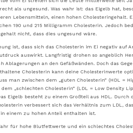
lbe vom Ei streiten sich die Leute mittlerweile seit J
nrecht als ungesund. Was wahr ist: das Eigelb hat, be
eren Lebensmitteln, einen hohen Cholesteringehalt. Ei
chen 190 und 215 Milligramm Cholesterin. Jedoch bede
gehalt nicht, dass dies ungesund wäre.
ung ist, dass sich das Cholesterin im Ei negativ auf A
utdruck auswirkt. Langfristig drohen so angeblich Her
h Ablagerungen an den Gefäßwänden. Doch das Gegente
thaltene Cholesterin kann deine Cholesterinwerte op
uss man zwischen dem „guten Cholesterin“ (HDL = Hi
 dem „schlechten Cholesterin“ (LDL = Low Density Lip
Das Eigelb besteht zu einem Großteil aus HDL. Durch
holesterin verbessert sich das Verhältnis zum LDL, da
in einem zu hohen Anteil enthalten ist.
fahr für hohe Blutfettwerte und ein schlechtes Choles