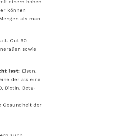
n mit einem hohen
ker können
 Mengen als man
alt. Gut 90
ineralien sowie
ht isst:
Eisen,
eine der als eine
 Biotin, Beta-
e Gesundheit der
nern auch