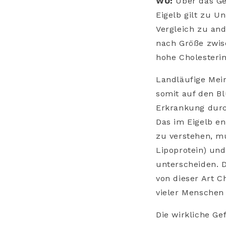
WU:
Über das Ge
Eigelb gilt zu U
Vergleich zu and
nach Größe zwis
hohe Cholesterin
Landläufige Mein
somit auf den Bl
Erkrankung durc
Das im Eigelb en
zu verstehen, m
Lipoprotein) und
unterscheiden. 
von dieser Art C
vieler Menschen 
Die wirkliche Ge