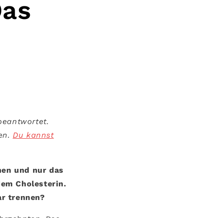
Das
beantwortet.
nen.
Du kannst
nnen und nur das
dem Cholesterin.
ar trennen?