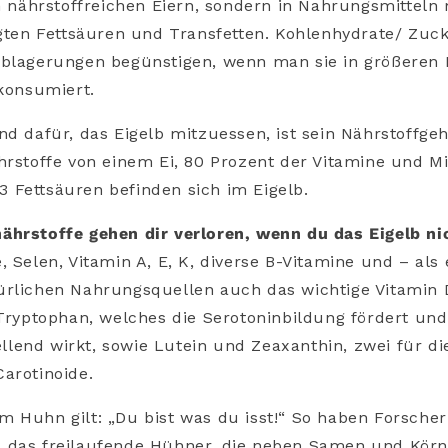
en nährstoffreichen Eiern, sondern in Nahrungsmittel
igten Fettsäuren und Transfetten. Kohlenhydrate/ Zuc
ablagerungen begünstigen, wenn man sie in größeren
 konsumiert.
nd dafür, das Eigelb mitzuessen, ist sein Nährstoffgeh
hrstoffe von einem Ei, 80 Prozent der Vitamine und M
 Fettsäuren befinden sich im Eigelb.
ährstoffe gehen dir verloren, wenn du das Eigelb nic
, Selen, Vitamin A, E, K, diverse B-Vitamine und – als 
rlichen Nahrungsquellen auch das wichtige Vitamin D,
 Tryptophan, welches die Serotoninbildung fördert und
lend wirkt, sowie Lutein und Zeaxanthin, zwei für di
arotinoide.
 Huhn gilt: „Du bist was du isst!“ So haben Forscher
 das freilaufende Hühner, die neben Samen und Kör