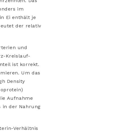
ahrzehnten. Das
sonders im
n Ei enthält je
utet der relativ
rterien und
z-Kreislauf-
il ist korrekt.
timieren. Um das
gh Density
oprotein)
 die Aufnahme
s in der Nahrung
terin-Verhältnis