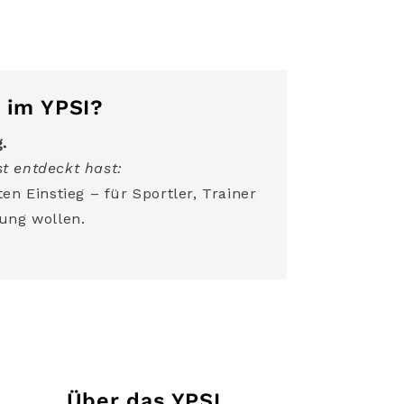
 im YPSI?
g.
t entdeckt hast:
en Einstieg – für Sportler, Trainer
ung wollen.
Über das YPSI