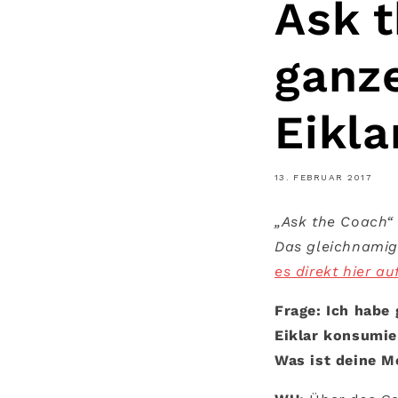
Ask 
ganze
Eikla
13. FEBRUAR 2017
„Ask the Coach“
Das gleichnamige
es direkt hier a
Frage: Ich habe 
Eiklar konsumie
Was ist deine M