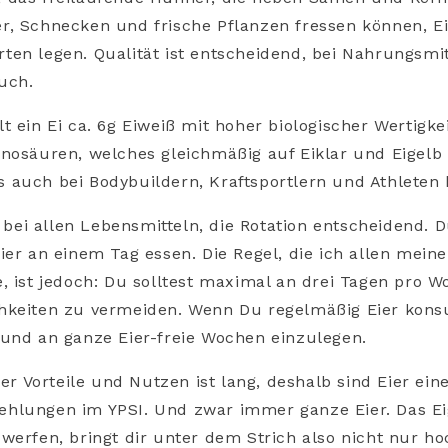
, Schnecken und frische Pflanzen fressen können, Ei
en legen. Qualität ist entscheidend, bei Nahrungsmit
auch.
t ein Ei ca. 6g Eiweiß mit hoher biologischer Wertigke
nosäuren, welches gleichmäßig auf Eiklar und Eigelb ve
auch bei Bodybuildern, Kraftsportlern und Athleten be
ie bei allen Lebensmitteln, die Rotation entscheidend. 
ier an einem Tag essen. Die Regel, die ich allen mei
, ist jedoch: Du solltest maximal an drei Tagen pro W
hkeiten zu vermeiden. Wenn Du regelmäßig Eier kons
 und an ganze Eier-freie Wochen einzulegen.
der Vorteile und Nutzen ist lang, deshalb sind Eier ei
hlungen im YPSI. Und zwar immer ganze Eier. Das Ei
werfen, bringt dir unter dem Strich also nicht nur h