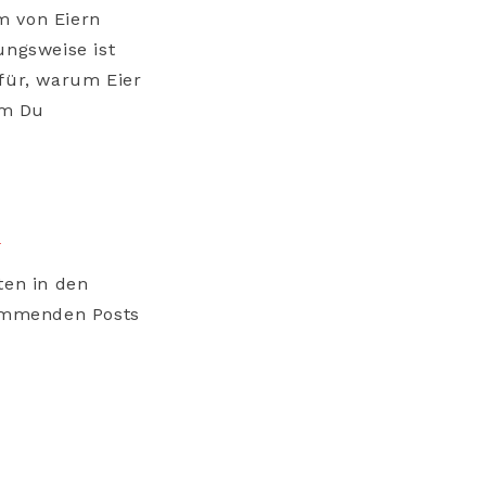
m von Eiern
ungsweise ist
afür, warum Eier
um Du
.
ten in den
kommenden Posts