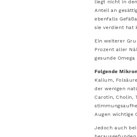
liegt nicht in d
Anteil an gesätt
ebenfalls Gefäß
sie verdient hat
Ein weiterer Gru
Prozent aller Nä
gesunde Omega 3
Folgende Mikron
Kalium, Folsäure
der wenigen natü
Carotin, Cholin,
stimmungsaufhel
Augen wichtige C
Jedoch auch beim
herausgefunden,