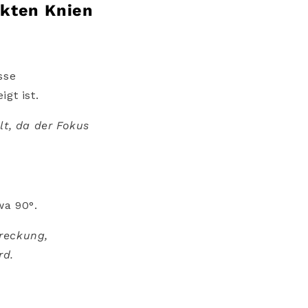
ckten Knien
sse
gt ist.
lt, da der Fokus
wa 90°.
reckung,
rd.