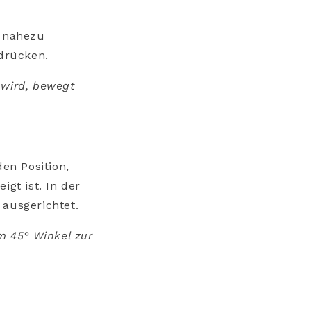
) nahezu
 drücken.
 wird, bewegt
den Position,
igt ist. In der
 ausgerichtet.
m 45° Winkel zur