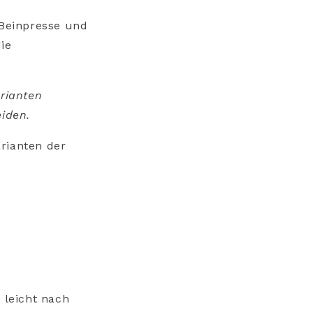
Beinpresse und
ie
arianten
eiden.
rianten der
 leicht nach