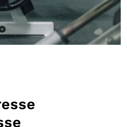
resse
sse