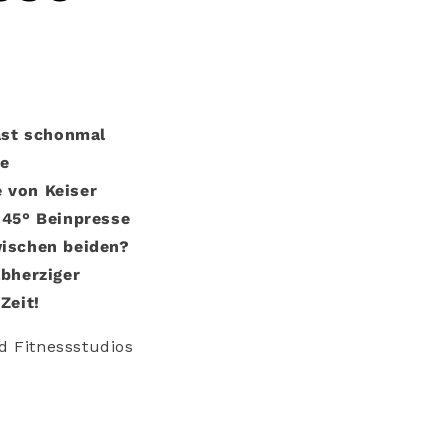
cast schonmal
ne
 von Keiser
 45° Beinpresse
wischen beiden?
lbherziger
Zeit!
nd Fitnessstudios