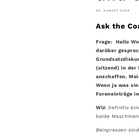
20. AUGUST 2024
Ask the C
Frage:
Hallo Wo
darüber gesproc
Grundsatzdiskus
(sitzend) in de
anschaffen.
Mei
Wenn ja was sin
Foreneinträge i
WU:
Definitiv e
beide Maschinen 
Beinpressen sind