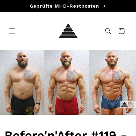
Direkt
Geprüfte MHD-Restposten
zum
Inhalt
Warenkorb
Before'n'After #119 -