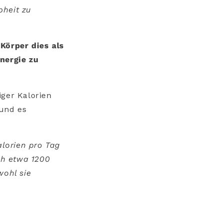
pheit zu
Körper dies als
nergie zu
iger Kalorien
und es
alorien pro Tag
ch etwa 1200
wohl sie