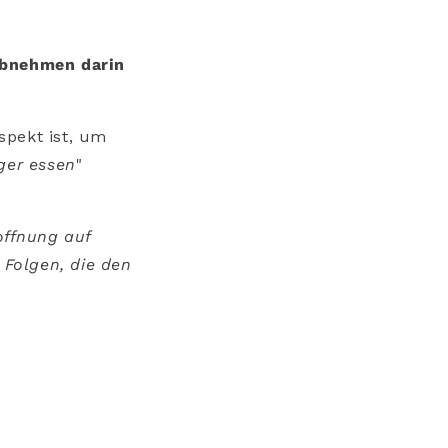
 Abnehmen darin
spekt ist, um
ger essen
"
offnung auf
 Folgen, die den