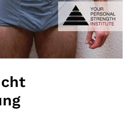
icht
ung