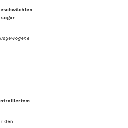
 geschwächten
 sogar
e ausgewogene
ntrolliertem
r den