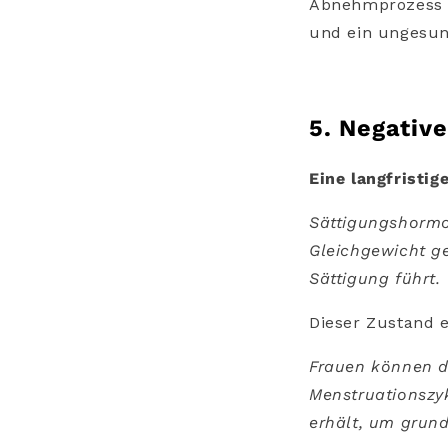
Abnehmprozess s
und ein ungesun
5. Negativ
Eine langfristi
Sättigungshormo
Gleichgewicht g
Sättigung führt.
Dieser Zustand 
Frauen können d
Menstruationszyk
erhält, um grun