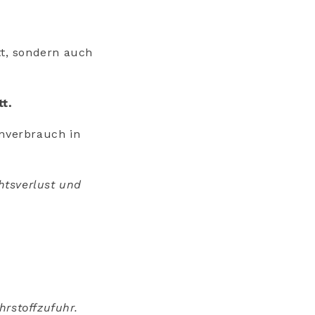
tt, sondern auch
t.
enverbrauch in
htsverlust und
rstoffzufuhr.