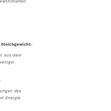
gewohnheiten
 Gleichgewicht.
en aus dem
weniger
.
rungen des
nd Energie