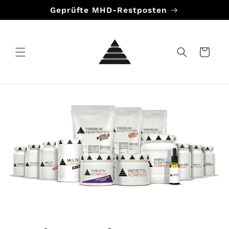
Direkt
Geprüfte MHD-Restposten
zum
Inhalt
Warenkorb