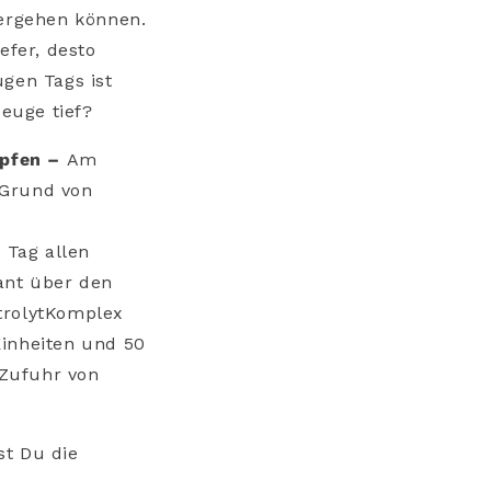
tergehen können.
iefer, desto
ugen Tags ist
beuge tief?
mpfen –
Am
 Grund von
 Tag allen
ant über den
trolytKomplex
Einheiten und 50
 Zufuhr von
st Du die