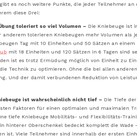
gibt es noch weitere Punkte, die jeder Teilnehmer an
erem diese Drei:
 Übung toleriert so viel Volumen –
Die Kniebeuge ist i
ter anderem tolerieren Kniebeugen mehr Volumen als j
beugen Tag mit 10 Einheiten und 50 Sätzen an eine
aub
mit 18 Einheiten und 120 Sätzen in 6 Tagen sind s
eiden ist es trotz Ermüdung möglich von Einheit zu Ei
 die Technik zu optimieren. Ohne die bei allen ander
g. Und der damit verbundenen Reduktion von Leistun
niebeuge ist wahrscheinlich nicht tief –
Die Tiefe de
gsten Faktoren für einen optimalen und maximalen Tra
eine tiefe Kniebeuge Mobilitäts- und Flexibilitäts-Traini
in hinterer Oberschenkel bedeckt komplett die Wade –
n ist. Viele Teilnehmer sind innerhalb der ersten Ein