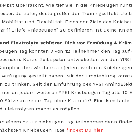
elbst überrascht, wie tief Sie in die Kniebeugen run
besser. Je tiefer, desto größer der Trainingseffekt. Je t
, Mobilität und Flexibilität. Eines der Ziele des Kniebe
griff „Tiefe Kniebeugen“ zu definieren. Ist Deine Knie
und Elektrolyte schützen Dich vor Ermüdung & Krä
ebeugen Tag konnten 3 von 12 Teilnehmer den Tag auf
beenden. Kurze Zeit später entwickelten wir den YPSI
Komplex, den wir dann an jedem weiteren Kniebeugen
 Verfügung gestellt haben. Mit der Empfehlung konst
n zu trinken. Seit der Einführung des YPSI AminoElek
hmer an jedem weiteren YPSI Kniebeugen Tag alle 10 
50 Sätze an einem Tag ohne Krämpfe? Eine konstante
 Elektrolyten macht es möglich…
 an einem YPSI Kniebeugen Tag teilnehmen dann finde
 nächsten Kniebeugen Tage
findest Du hier