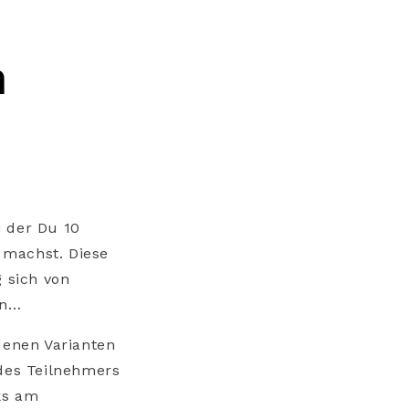
n
i der Du 10
 machst. Diese
g sich von
en…
denen Varianten
edes Teilnehmers
ks am