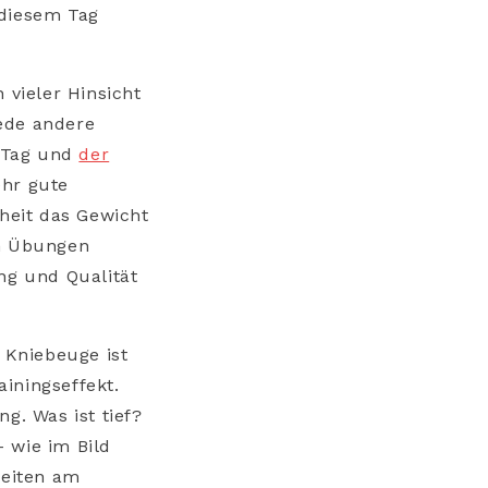
 diesem Tag
n vieler Hinsicht
ede andere
m Tag und
der
ehr gute
nheit das Gewicht
en Übungen
g und Qualität
r Kniebeuge ist
iningseffekt.
ng. Was ist tief?
 wie im Bild
heiten am