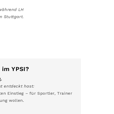
 während LH
 Stuttgart.
 im YPSI?
g.
t entdeckt hast:
en Einstieg – für Sportler, Trainer
ung wollen.