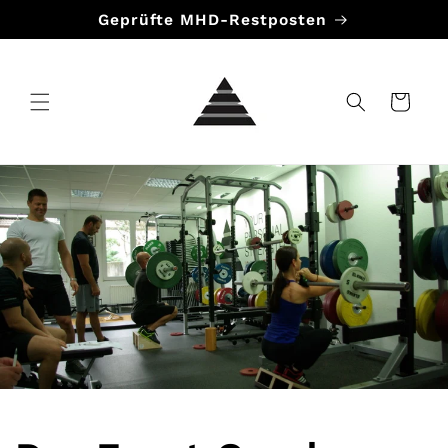
Direkt
Geprüfte MHD-Restposten
zum
Inhalt
Warenkorb