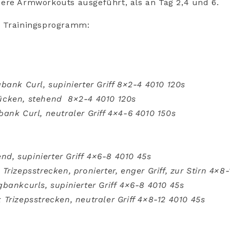
ere Armworkouts ausgeführt, als an Tag 2,4 und 6.
 Trainingsprogramm:
bank Curl, supinierter Griff 8×2-4 4010 120s
cken, stehend 8×2-4 4010 120s
ank Curl, neutraler Griff 4×4-6 4010 150s
end, supinierter Griff 4×6-8 4010 45s
rizepsstrecken, pronierter, enger Griff, zur Stirn 4×8
bankcurls, supinierter Griff 4×6-8 4010 45s
Trizepsstrecken, neutraler Griff 4×8-12 4010 45s