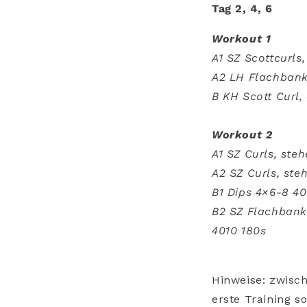
Tag 2, 4, 6
Workout 1
A1 SZ Scottcurls,
A2 LH Flachbankd
B KH Scott Curl, 
Workout 2
A1 SZ Curls, steh
A2 SZ Curls, ste
B1 Dips 4×6-8 40
B2 SZ Flachbank T
4010 180s
Hinweise: zwisc
erste Training s