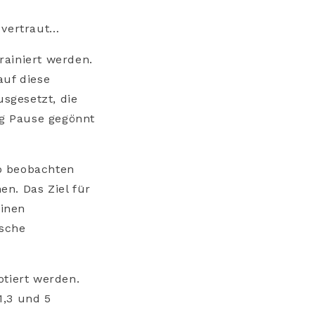
 vertraut…
rainiert werden.
auf diese
sgesetzt, die
g Pause gegönnt
o beobachten
n. Das Ziel für
einen
ische
otiert werden.
1,3 und 5