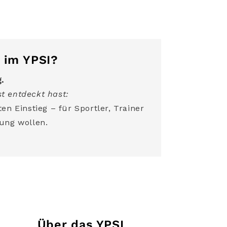
 im YPSI?
g.
t entdeckt hast:
en Einstieg – für Sportler, Trainer
ung wollen.
Über das YPSI