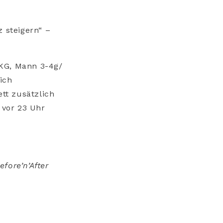
z steigern“ –
 KG, Mann 3-4g/
ich
ett zusätzlich
 vor 23 Uhr
…
fore’n’After