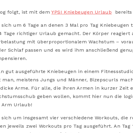
g folgt, ist mit dem
YPSI Kniebeugen Urlaub
bereits
 sich um 6 Tage an denen 3 Mal pro Tag Kniebeugen t
 Tage richtiger Urlaub gemacht. Der Körper reagiert 
erbelastung mit überproportionalem Wachstum – vorau
er Schlaf passen und es wird ihm anschließend genu
pensieren.
an gut ausgeführte Kniebeugen in einem Fitnessstudi
ht man, meistens Jungs und Männer, Bizepscurls mache
 dicke Arme. Für alle, die ihren Armen in kurzer Zeit 
chstumsschub geben wollen, kommt hier nun die log
 Arm Urlaub!
 sich um insgesamt vier verschiedene Workouts, die r
n jeweils zwei Workouts pro Tag ausgeführt. An Tag 