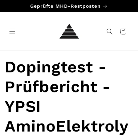
Direkt
Geprüfte MHD-Restposten
zum
Inhalt
Warenkorb
Dopingtest -
Prüfbericht -
YPSI
AminoElektroly