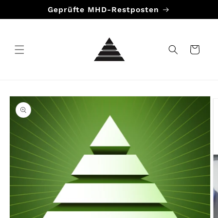
Direkt
Geprüfte MHD-Restposten
zum
Inhalt
Warenkorb
duktinformationen
ingen