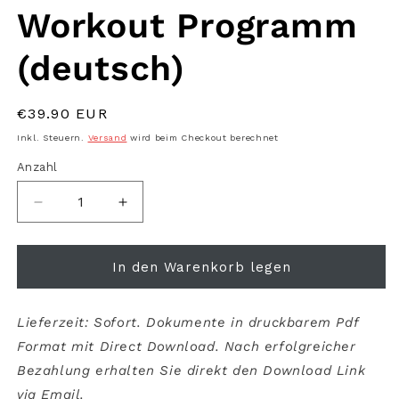
Workout Programm
(deutsch)
Normaler
€39.90 EUR
Preis
Inkl. Steuern.
Versand
wird beim Checkout berechnet
Anzahl
Anzahl
Verringere
Erhöhe
die
die
Menge
Menge
für
für
In den Warenkorb legen
Das
Das
YPSI
YPSI
Home
Home
Lieferzeit: Sofort. Dokumente in druckbarem Pdf
Workout
Workout
Format mit Direct Download. Nach erfolgreicher
Programm
Programm
Bezahlung erhalten Sie direkt den Download Link
(deutsch)
(deutsch)
via Email.