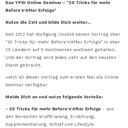
für
für
Das YPSI Online Seminar - "20 Tricks für mehr
mehr
mehr
Before'n'After Erfolge"
Before&#39;n&#39;After
Before&#39;n&#39;After
Erfolge
Erfolge
Nutze die Zeit und bilde Dich weiter...
(6
(6
Monate
Monate
Seit 2012 hat Wolfgang Unsöld seinen Vortrag über
Zugang)
Zugang)
"20 Tricks für mehr Before'n'After Erfolge" in über
20 Ländern auf 5 Kontinenten weltweit gehalten.
Und der Vortrag wird jedes Jahr auf den neusten
Stand gebracht.
Jetzt ist dieser Vortrag zum ersten Mal als Online
Seminar verfügbar
Melde Dich an und nutze folgende Vorteile:
- 20 Tricks für mehr Before'n'After Erfolge
- aus
den Bereichen Krafttraining, Ernährung,
Supplementierung, Schlaf und Lifestyle.