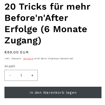
1
20 Tricks für mehr
in
Modal
öffnen
Before'n'After
Erfolge (6 Monate
Zugang)
Normaler
€99.00 EUR
Preis
Inkl. Steuern.
Versand
wird beim Checkout berechnet
Anzahl
Anzahl
Verringere
Erhöhe
die
die
Menge
Menge
für
für
In den Warenkorb legen
20
20
Tricks
Tricks