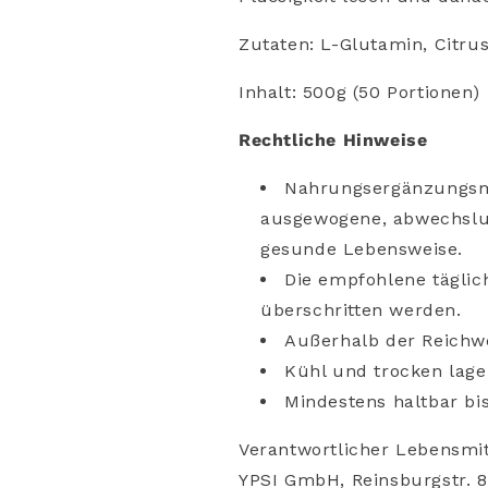
Zutaten: L-Glutamin, Citru
Inhalt: 500g (50 Portionen)
Rechtliche
Hinweise
Nahrungsergänzungsm
ausgewogene,
abwechsl
gesunde
Lebensweise.
Die
empfohlene
tägli
überschritten
werden.
Außerhalb
der
Reichw
Kühl
und
trocken
lage
Mindestens
haltbar
bi
Verantwortlicher Lebensmi
YPSI GmbH,
Reinsburgstr. 