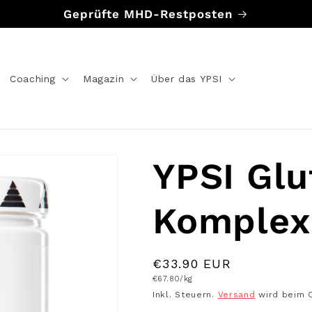
Geprüfte MHD-Restposten
Coaching
Magazin
Über das YPSI
YPSI Gl
Komplex
Normaler
€33.90 EUR
Grundpreis
€67.80/kg
Preis
Inkl. Steuern.
Versand
wird beim 