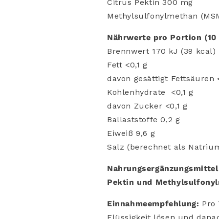
Citrus Pektin 300 mg
Methylsulfonylmethan (MS
Nährwerte pro Portion (10 
Brennwert
170 kJ (39 kcal)
Fett <0,1 g
davon gesättigt Fettsäuren 
Kohlenhydrate
<0,1 g
davon Zucker
<0,1 g
Ballaststoffe 0,2 g
Eiweiß 9,6 g
Salz (berechnet als Natrium
Nahrungsergänzungsmittel 
Pektin und Methylsulfony
Einnahmeempfehlung:
Pro 
Flüssigkeit lösen und danac