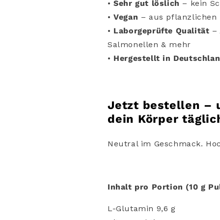
•
Sehr
gut
löslich
–
kein
S
•
Vegan
–
aus
pflanzlichen
•
Laborgeprüfte
Qualität
–
Salmonellen &
mehr
•
Hergestellt
in
Deutschla
Jetzt bestellen – 
dein Körper täglic
Neutral im Geschmack. Hoch 
Inhalt pro Portion (10 g Pu
L-Glutamin 9,6 g