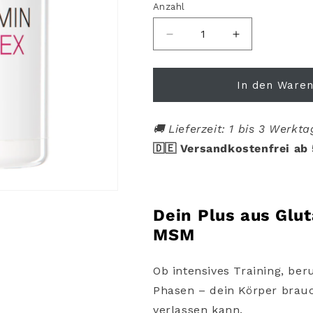
Anzahl
Anzahl
Verringere
Erhöhe
die
die
Menge
Menge
für
für
In den Ware
YPSI
YPSI
Glutamin
Glutamin
Komplex
Komplex
🚚 Lieferzeit: 1 bis 3 Werkt
🇩🇪 Versandkostenfrei ab
Dein
Plus
aus
Glu
MSM
Ob
intensives
Training,
ber
Phasen –
dein
Körper
brau
verlassen
kann.