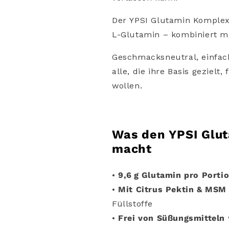
Der
YPSI
Glutamin
Komple
L-
Glutamin –
kombiniert
m
Geschmacksneutral,
einfa
alle,
die
ihre
Basis
gezielt,
wollen.
Was
den
YPSI
Glu
macht
•
9,6 g
Glutamin
pro
Porti
•
Mit
Citrus
Pektin &
MSM
Füllstoffe
•
Frei
von
Süßungsmitteln