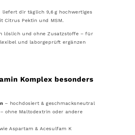
x
liefert
dir
täglich
9,6 g
hochwertiges
it
Citrus
Pektin
und
MSM.
ch
löslich
und
ohne
Zusatzstoffe –
für
flexibel
und
laborgeprüft
ergänzen
tamin
Komplex
besonders
on
–
hochdosiert &
geschmacksneutral
–
ohne
Maltodextrin
oder
andere
wie
Aspartam &
Acesulfam
K