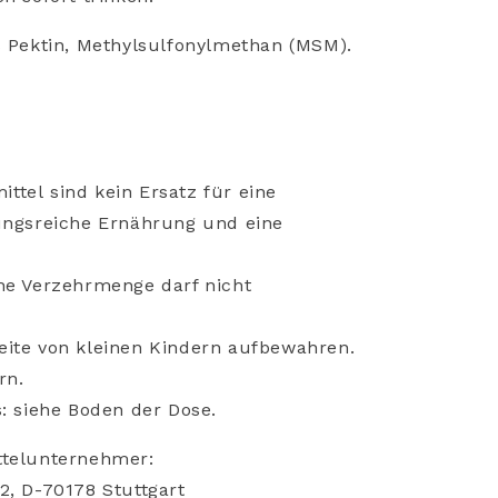
s Pektin, Methylsulfonylmethan (MSM).
ittel
sind
kein
Ersatz
für
eine
ungsreiche
Ernährung
und
eine
che
Verzehrmenge
darf
nicht
eite
von
kleinen
Kindern
aufbewahren.
rn.
s:
siehe
Boden
der
Dose.
ttelunternehmer:
82,
D-70178 Stuttgart