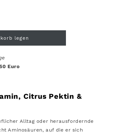
nkorb legen
age
 50 Euro
tamin,
Citrus
Pektin &
uflicher
Alltag
oder
herausfordernde
cht
Aminosäuren,
auf
die
er
sich