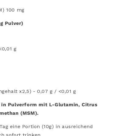
M) 100 mg
g Pulver)
<0,01 g
gehalt x2,5) - 0,07 g / <0,01 g
in Pulverform mit L-Glutamin, Citrus
lmethan (MSM).
Tag eine Portion (10g) in ausreichend
h sofort trinken.