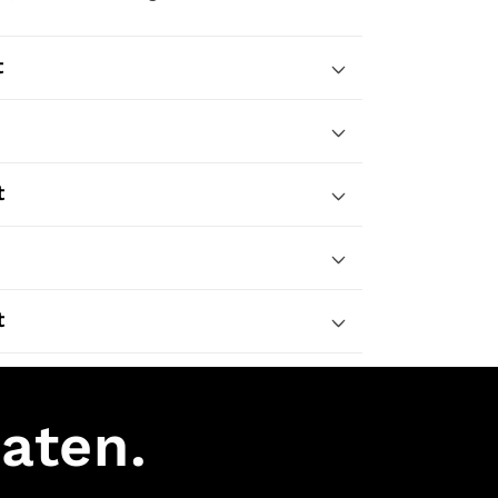
t
t
t
aten.