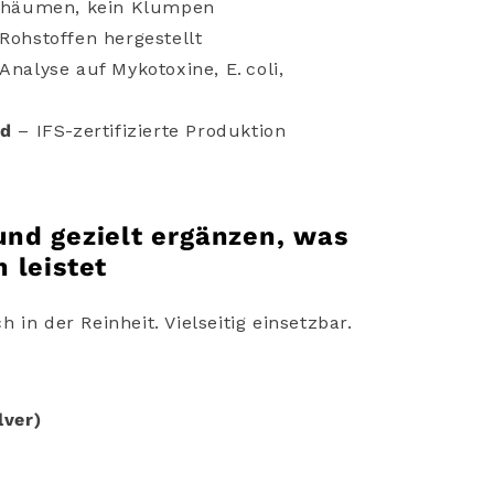
chäumen,
kein
Klumpen
Rohstoffen
hergestellt
Analyse
auf
Mykotoxine,
E.
coli,
nd
–
IFS-
zertifizierte
Produktion
und gezielt ergänzen, was
h leistet
in der Reinheit. Vielseitig einsetzbar.
lver)