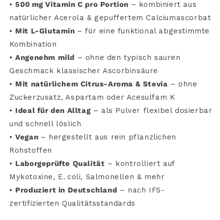
•
500 mg
Vitamin
C
pro
Portion
–
kombiniert
aus
natürlicher
Acerola &
gepuffertem
Calciumascorbat
•
Mit
L-
Glutamin
–
für
eine
funktional
abgestimmte
Kombination
•
Angenehm
mild
–
ohne
den
typisch
sauren
Geschmack
klassischer
Ascorbinsäure
•
Mit
natürlichem
Citrus-
Aroma &
Stevia
–
ohne
Zuckerzusatz,
Aspartam
oder
Acesulfam
K
•
Ideal
für
den
Alltag
–
als
Pulver
flexibel
dosierbar
und
schnell
löslich
•
Vegan
–
hergestellt
aus
rein
pflanzlichen
Rohstoffen
•
Laborgeprüfte
Qualität
–
kontrolliert
auf
Mykotoxine,
E.
coli,
Salmonellen &
mehr
•
Produziert
in
Deutschland
–
nach
IFS-
zertifizierten
Qualitätsstandards