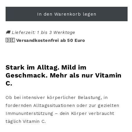
die
die
Menge
Menge
für
für
In den Warenkorb legen
YPSI
YPSI
Vitamin
Vitamin
C
C
🚚 Lieferzeit: 1 bis 3 Werktage
Komplex
Komplex
🇩🇪 Versandkostenfrei ab 50 Euro
Stark
im
Alltag.
Mild
im
Geschmack.
Mehr
als
nur
Vitamin
C.
Ob
bei
intensiver
körperlicher
Belastung,
in
fordernden
Alltagssituationen
oder
zur
gezielten
Immununterstützung –
dein
Körper
verbraucht
täglich
Vitamin
C.