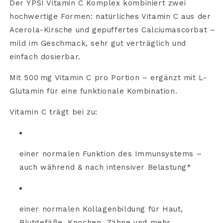
Der
YPSI
Vitamin
C
Komplex
kombiniert
zwei
hochwertige
Formen:
natürliches
Vitamin
C
aus
der
Acerola-
Kirsche
und
gepuffertes
Calciumascorbat –
mild
im
Geschmack,
sehr
gut
verträglich
und
einfach
dosierbar.
Mit
500 mg
Vitamin
C
pro
Portion –
ergänzt
mit
L-
Glutamin
für
eine
funktionale
Kombination.
Vitamin
C
trägt
bei
zu:
einer
normalen
Funktion
des
Immunsystems –
auch
während &
nach
intensiver
Belastung*
einer
normalen
Kollagenbildung
für
Haut,
Blutgefäße,
Knochen,
Zähne
und
mehr