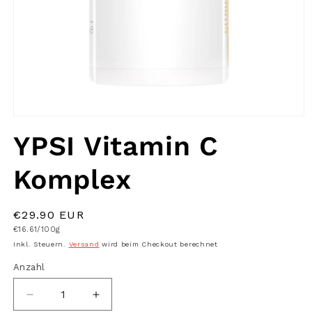
Medien
1
YPSI Vitamin C
in
Modal
öffnen
Komplex
Normaler
€29.90 EUR
Grundpreis
Preis
€16.61/100g
Inkl. Steuern.
Versand
wird beim Checkout berechnet
Anzahl
Anzahl
Verringere
Erhöhe