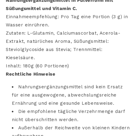
Nahrungsergänzungsmittel in Pulverform mit
Süßungsmittel und Vitamin C.
Einnahmeempfehlung: Pro Tag eine Portion (
3 g) in
Wasser einrühren.
Zutaten: L-Glutamin, Calciumascorbat, Acerola-
Extrakt, natürliches Aroma, Süßungsmittel:
Steviolglycoside aus Stevia; Trennmittel:
Kieselsäure.
Inhalt: 180g (60 Portionen)
Rechtliche
Hinweise
Nahrungsergänzungsmittel
sind
kein
Ersatz
für
eine
ausgewogene,
abwechslungsreiche
Ernährung
und
eine
gesunde
Lebensweise.
Die
empfohlene
tägliche
Verzehrmenge
darf
nicht
überschritten
werden.
Außerhalb
der
Reichweite
von
kleinen
Kindern
aufbewahren.