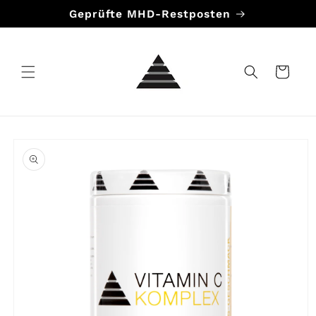
Direkt
Geprüfte MHD-Restposten
zum
Inhalt
Warenkorb
duktinformationen
ingen