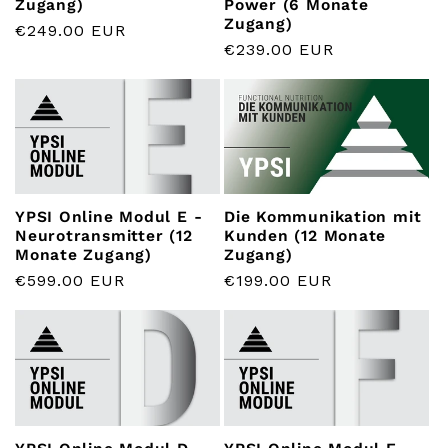
Zugang)
Power (6 Monate
Zugang)
Normaler
€249.00 EUR
Normaler
€239.00 EUR
Preis
Preis
YPSI Online Modul E -
Die Kommunikation mit
Neurotransmitter (12
Kunden (12 Monate
Monate Zugang)
Zugang)
Normaler
€599.00 EUR
Normaler
€199.00 EUR
Preis
Preis