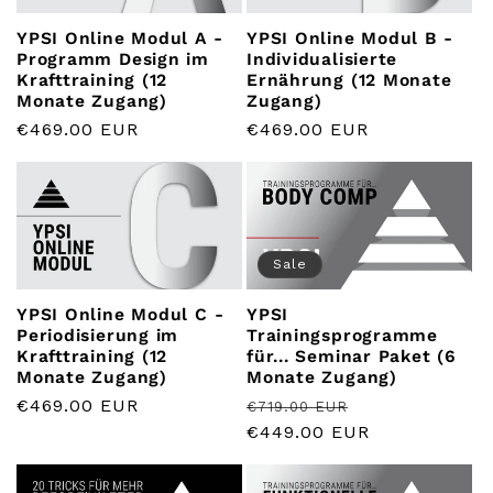
o
YPSI Online Modul A -
YPSI Online Modul B -
r
Programm Design im
Individualisierte
Krafttraining (12
Ernährung (12 Monate
i
Monate Zugang)
Zugang)
Normaler
€469.00 EUR
Normaler
€469.00 EUR
e
Preis
Preis
:
Sale
YPSI Online Modul C -
YPSI
Periodisierung im
Trainingsprogramme
Krafttraining (12
für... Seminar Paket (6
Monate Zugang)
Monate Zugang)
Normaler
€469.00 EUR
Normaler
Verkaufspreis
€719.00 EUR
Preis
Preis
€449.00 EUR