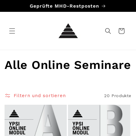
Direkt
Geprüfte MHD-Restposten
zum
Inhalt
Warenkorb
K
Alle Online Seminare
a
t
Filtern und sortieren
20 Produkte
e
g