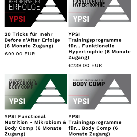
20 Tricks für mehr
YPSI
Before'n'After Erfolge
Trainingsprogramme
(6 Monate Zugang)
für... Funktionelle
Hypertrophie (6 Monate
Normaler
€99.00 EUR
Zugang)
Preis
Normaler
€239.00 EUR
Preis
YPSI Functional
YPSI
Nutrition - Mikrobiom &
Trainingsprogramme
Body Comp (6 Monate
für... Body Comp (6
Zugang)
Monate Zugang)