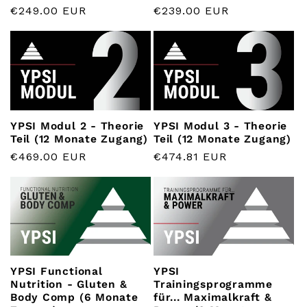
Normaler
€249.00 EUR
Normaler
€239.00 EUR
Preis
Preis
YPSI Modul 2 - Theorie
YPSI Modul 3 - Theorie
Teil (12 Monate Zugang)
Teil (12 Monate Zugang)
Normaler
€469.00 EUR
Normaler
€474.81 EUR
Preis
Preis
YPSI Functional
YPSI
Nutrition - Gluten &
Trainingsprogramme
Body Comp (6 Monate
für... Maximalkraft &