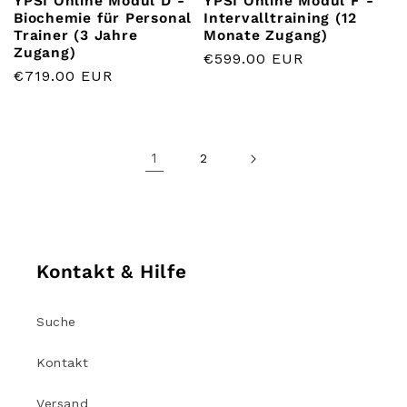
YPSI Online Modul D -
YPSI Online Modul F -
Biochemie für Personal
Intervalltraining (12
Trainer (3 Jahre
Monate Zugang)
Zugang)
Normaler
€599.00 EUR
Normaler
€719.00 EUR
Preis
Preis
1
2
Kontakt & Hilfe
Suche
Kontakt
Versand