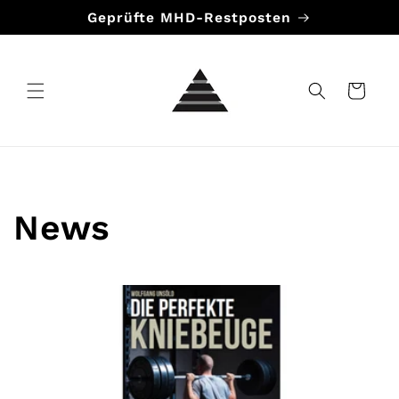
Direkt
Geprüfte MHD-Restposten
zum
Inhalt
Warenkorb
News